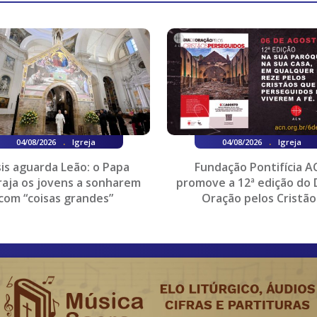
.
.
04/08/2026
Igreja
04/08/2026
Igreja
is aguarda Leão: o Papa
Fundação Pontifícia A
aja os jovens a sonharem
promove a 12ª edição do 
com “coisas grandes”
Oração pelos Cristão
Perseguidos