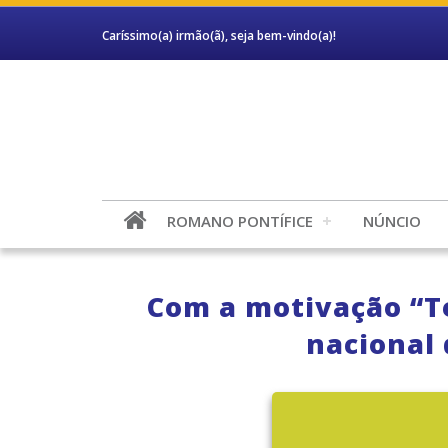
Caríssimo(a) irmão(ã), seja bem-vindo(a)!
ROMANO PONTÍFICE
NÚNCIO
Com a motivação “T
nacional