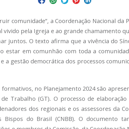
truir comunidade”, a Coordenação Nacional da 
l vivido pela Igreja e ao grande chamamento q
r juntos. O texto afirma que a vivência do Sí
 do estar em comunhão com toda a comunidade e
ia e a gestão democrática dos processos comunic
 formativos, no Planejamento 2024 são apresent
 de Trabalho (GT). O processo de elaboração
enadores dos regionais e os assessores da C
dos Bispos do Brasil (CNBB). O documento t
ições e membros da Comissão, da Coordenação N