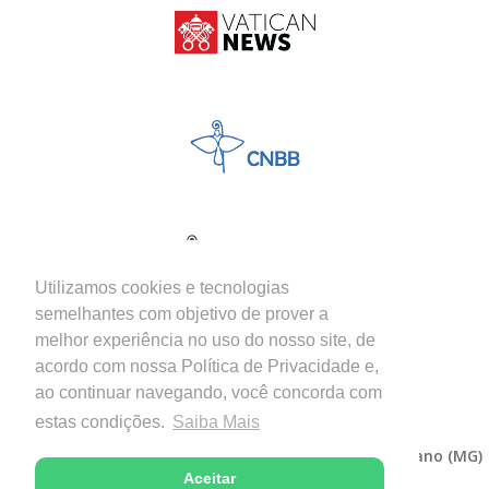
Utilizamos cookies e tecnologias
semelhantes com objetivo de prover a
melhor experiência no uso do nosso site, de
acordo com nossa Política de Privacidade e,
ao continuar navegando, você concorda com
estas condições.
Saiba Mais
Copyright © 2026 - Diocese de Itabira-Coronel Fabriciano (MG)
Aceitar
Desenvolvido com excelência por