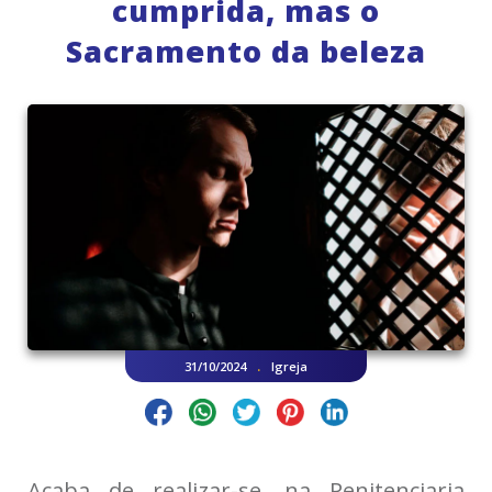
cumprida, mas o
Sacramento da beleza
.
31/10/2024
Igreja
Acaba de realizar-se, na Penitenciaria