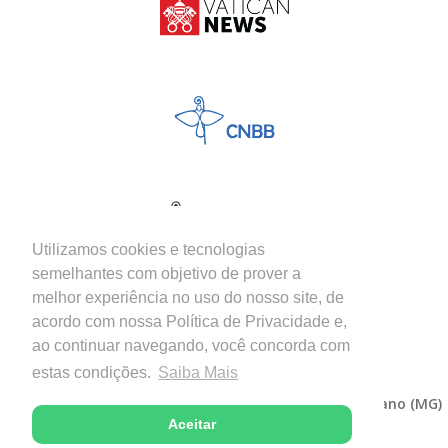
Utilizamos cookies e tecnologias
semelhantes com objetivo de prover a
melhor experiência no uso do nosso site, de
acordo com nossa Política de Privacidade e,
ao continuar navegando, você concorda com
estas condições.
Saiba Mais
Copyright © 2026 - Diocese de Itabira-Coronel Fabriciano (MG)
Aceitar
Desenvolvido com excelência por