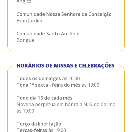
Angico
Comunidade Nossa Senhora da Conceição
Bom Jardim
Comunidade Santo Antônio
Bongue
Comunidade Nossa Senhora das Dores
Campo do Gordura
HORÁRIOS DE MISSAS E CELEBRAÇÕES
Comunidade Nossa Senhora do Desterro
Todos os domingos
às 10:00
Conquista
Toda 1ª sexta –feira do mês
às 19:00
Comunidade Nossa Senhora Rainha da Paz
Todo dia 16 de cada mês
Cutucum
Novena perpétua em honra a N. S. do Carmo
às 19:00
Comunidade Santa Maria Eterna
Mata Grande
Terço da libertação
Terças-feiras
às 19:00
Comunidade São Joaquim