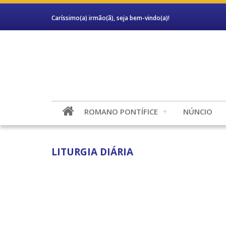
Caríssimo(a) irmão(ã), seja bem-vindo(a)!
ROMANO PONTÍFICE
NÚNCIO
LITURGIA DIÁRIA